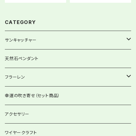
CATEGORY
サンキャッチャー
ストレートタイプ
天然石ペンダント
グローリーサンキャッチャー
フラーレン
12item Suncatcher®︎
フラーレンペンダント
幸運の吹き寄せ（セット商品）
ハートminiサンキャッチャー
アクセサリー
バッグチャーム兼用
ワイヤークラフト