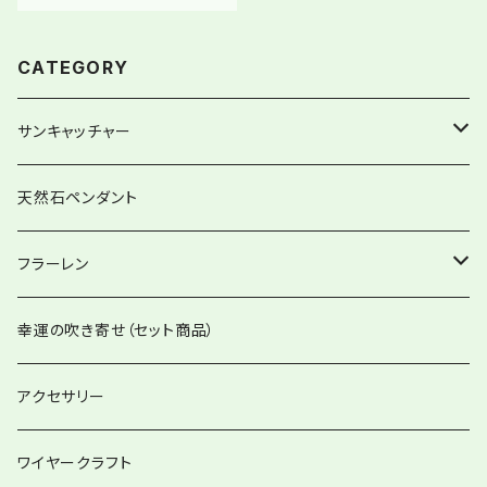
CATEGORY
サンキャッチャー
ストレートタイプ
天然石ペンダント
グローリーサンキャッチャー
フラーレン
12item Suncatcher®︎
フラーレンペンダント
幸運の吹き寄せ（セット商品）
ハートminiサンキャッチャー
アクセサリー
バッグチャーム兼用
ワイヤークラフト