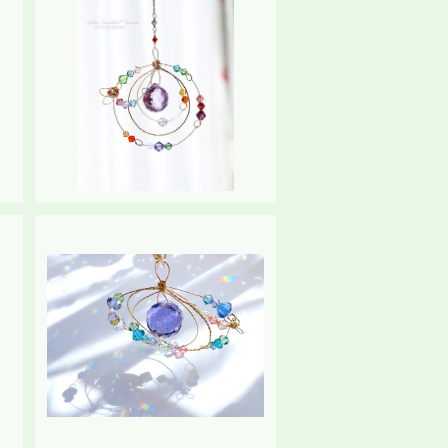
SOLD OUT
》
【A様ご予約済】サンキャッチャー
《universe（小宇宙）》スタンド
¥9,100
付き
SOLD OUT
》
サンキャッチャー《universe（小
宇宙）》
¥8,450