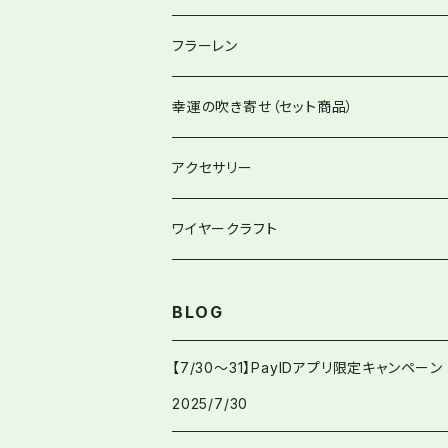
グローリーサンキャッチャー
フラーレン
12item Suncatcher®︎
フラーレンペンダント
幸運の吹き寄せ（セット商品）
ハートminiサンキャッチャー
アクセサリー
バッグチャーム兼用
ワイヤークラフト
BLOG
【7/30〜31】PayIDアプリ限定キャンペーン
2025/7/30