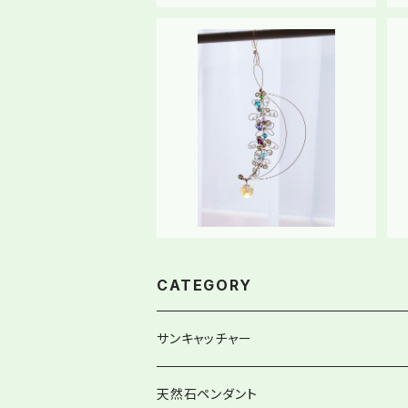
SOLD OUT
サンキャッチャー《moon（月）》
¥6,000
CATEGORY
サンキャッチャー
ストレートタイプ
天然石ペンダント