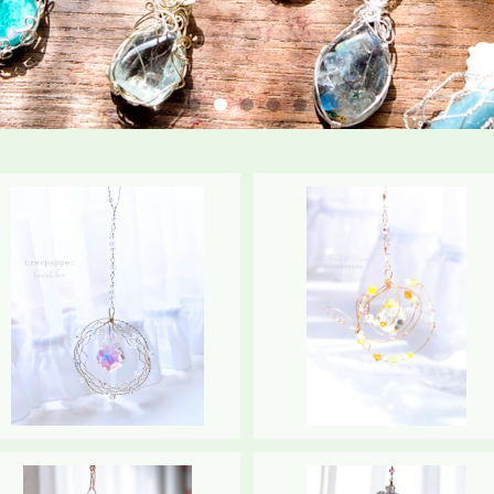
SOLD OUT
SOLD OUT
「循環」「ご縁をつなぐ」サンキャ
サンキャッチャー《universe（
ッチャー
宇宙）》スタンド付き
¥5,550
¥9,480