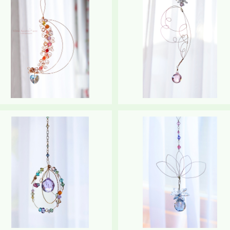
SOLD OUT
SOLD OUT
サンキャッチャー《moon（月）》
サンキャッチャー《Wing (翼）
満ち溢れるあたたかな愛
¥6,000
¥8,450
SOLD OUT
SOLD OUT
サンキャッチャー《universe（小
サンキャッチャー《Lotus（蓮）
宇宙）》スタンド付き
¥9,100
¥8,450