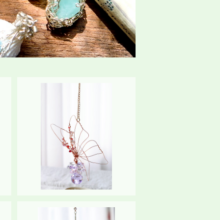
SOLD OUT
小
サンキャッチャー《Butterfly
（蝶）》
¥8,450