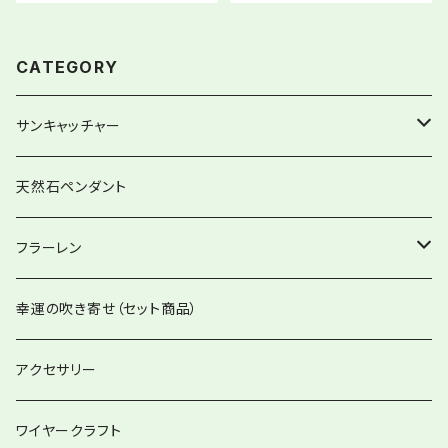
CATEGORY
サンキャッチャー
ストレートタイプ
天然石ペンダント
グローリーサンキャッチャー
フラーレン
12item Suncatcher®︎
フラーレンペンダント
幸運の吹き寄せ（セット商品）
ハートminiサンキャッチャー
アクセサリー
バッグチャーム兼用
ワイヤークラフト