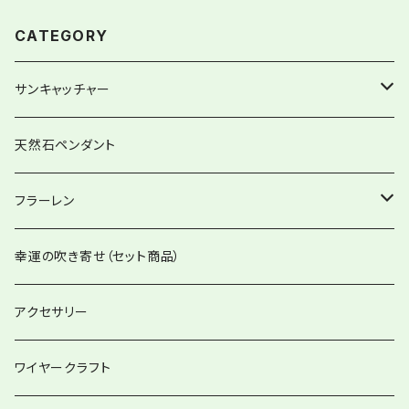
CATEGORY
サンキャッチャー
ストレートタイプ
天然石ペンダント
グローリーサンキャッチャー
フラーレン
12item Suncatcher®︎
フラーレンペンダント
幸運の吹き寄せ（セット商品）
ハートminiサンキャッチャー
アクセサリー
バッグチャーム兼用
ワイヤークラフト