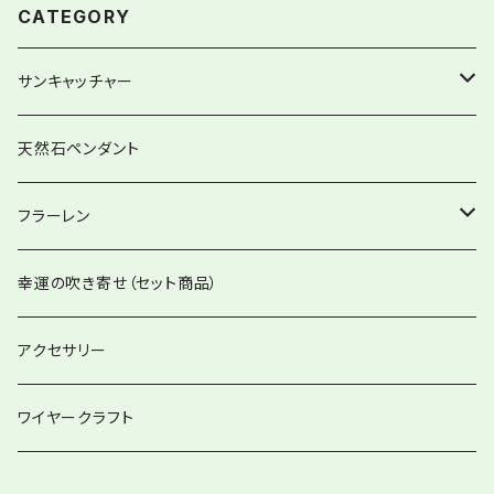
CATEGORY
サンキャッチャー
ストレートタイプ
天然石ペンダント
グローリーサンキャッチャー
フラーレン
12item Suncatcher®︎
フラーレンペンダント
幸運の吹き寄せ（セット商品）
ハートminiサンキャッチャー
アクセサリー
バッグチャーム兼用
ワイヤークラフト