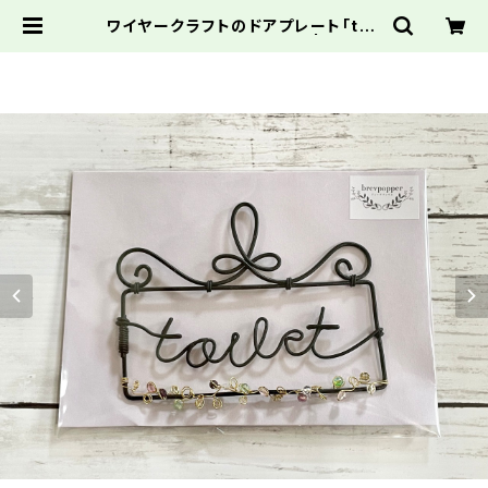
ワイヤークラフトのドアプレート「toil
et」①/ビーズモチーフ付き | brevp
apper ブレーヴパッペル